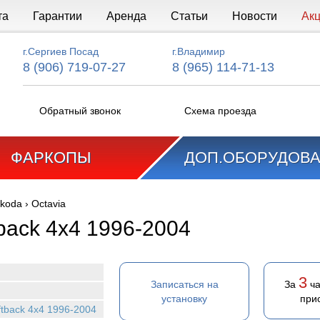
та
Гарантии
Аренда
Статьи
Новости
Ак
г.Сергиев Посад
г.Владимир
8 (906) 719-07-27
8 (965) 114-71-13
Обратный звонок
Схема проезда
ФАРКОПЫ
ДОП.ОБОРУДОВ
koda
›
Octavia
ftback 4x4 1996-2004
3
Записаться на
За
ча
установку
при
iftback 4x4 1996-2004