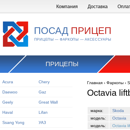
Перейти к основному содержанию
Компания
Доставка
Опла
ПОСАД
ПРИЦЕП
ПРИЦЕПЫ — ФАРКОПЫ — АКСЕССУАРЫ
ПРИЦЕПЫ
Acura
Chery
Главная
›
Фаркопы
›
S
Вы здесь
Octavia li
Daewoo
Gaz
Geely
Great Wall
марка:
Skoda
Haval
Lifan
модель:
Octavia
Ssang Yong
УАЗ
модель:
Octavia l