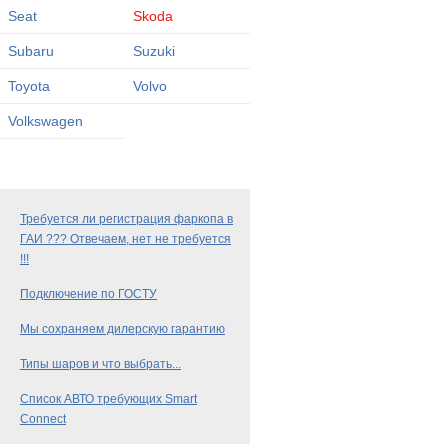
Seat
Skoda
Subaru
Suzuki
Toyota
Volvo
Volkswagen
Требуется ли регистрация фаркопа в
ГАИ ??? Отвечаем, нет не требуется
!!!
Подключение по ГОСТУ
Мы сохраняем дилерскую гарантию
Типы шаров и что выбрать...
Список АВТО требующих Smart
Connect