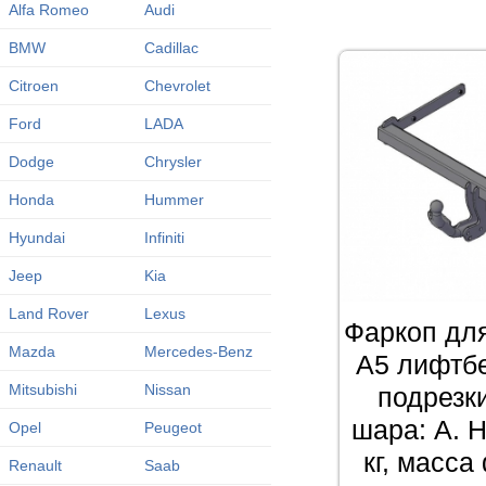
Alfa Romeo
Audi
BMW
Cadillac
Citroen
Chevrolet
Ford
LADA
Dodge
Chrysler
Honda
Hummer
Hyundai
Infiniti
Jeep
Kia
Land Rover
Lexus
Фаркоп для
Mazda
Mercedes-Benz
A5 лифтбе
Mitsubishi
Nissan
подрезк
шара: A. Н
Opel
Peugeot
кг, масса
Renault
Saab