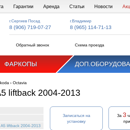
та
Гарантии
Аренда
Статьи
Новости
Ак
г.Сергиев Посад
г.Владимир
8 (906) 719-07-27
8 (965) 114-71-13
Обратный звонок
Схема проезда
ФАРКОПЫ
ДОП.ОБОРУДОВ
koda
›
Octavia
A5 liftback 2004-2013
3
Записаться на
За
ч
установку
при
I A5 liftback 2004-2013