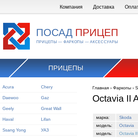
Перейти к основному содержанию
Компания
Доставка
Опла
ПОСАД
ПРИЦЕП
ПРИЦЕПЫ — ФАРКОПЫ — АКСЕССУАРЫ
ПРИЦЕПЫ
Acura
Chery
Главная
›
Фаркопы
›
S
Вы здесь
Octavia II 
Daewoo
Gaz
Geely
Great Wall
марка:
Skoda
Haval
Lifan
модель:
Octavia
Ssang Yong
УАЗ
модель:
Octavia I