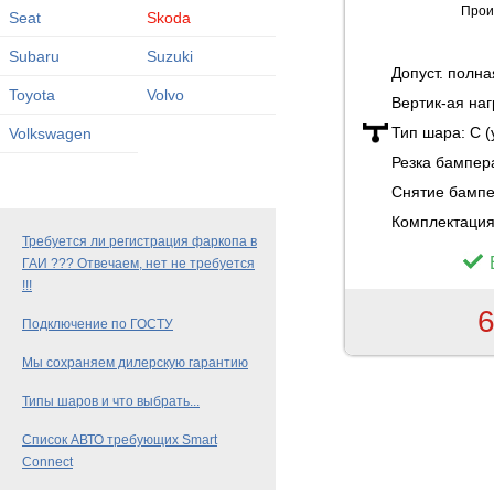
Прои
Seat
Skoda
Subaru
Suzuki
Допуст. полн
Toyota
Volvo
Вертик-ая наг
Тип шара:
C 
Volkswagen
Резка бампер
Снятие бамп
Комплектация
Требуется ли регистрация фаркопа в
ГАИ ??? Отвечаем, нет не требуется
!!!
6
Подключение по ГОСТУ
Мы сохраняем дилерскую гарантию
Типы шаров и что выбрать...
Список АВТО требующих Smart
Connect