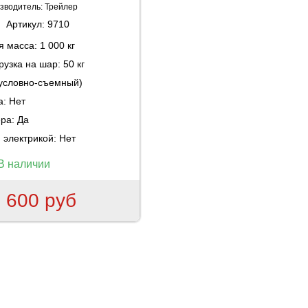
зводитель:
Трейлер
Артикул:
9710
ая масса:
1 000 кг
рузка на шар:
50 кг
(условно-съемный)
а:
Нет
ера:
Да
 электрикой:
Нет
В наличии
 600 руб