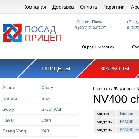
Перейти к основному содержанию
Компания
Доставка
Оплата
Гарантии
Ар
г.Сергиев Посад
г.Влад
ПОСАД
8 (906) 719-07-27
8 (965
ПРИЦЕП
Обратный звонок
Схе
ПРИЦЕПЫ
ФАРКОПЫ
Acura
Chery
Главная
›
Фаркопы
›
N
Вы здесь
NV400 ch
Daewoo
Gaz
Geely
Great Wall
марка:
Nissan
Haval
Lifan
модель:
NV400
модель:
NV400 ch
Ssang Yong
УАЗ