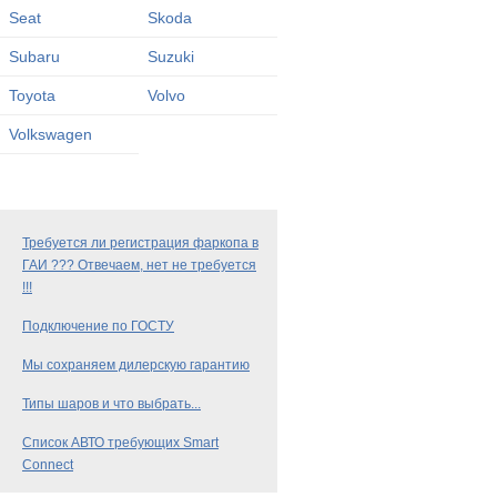
Seat
Skoda
Subaru
Suzuki
Toyota
Volvo
Volkswagen
Требуется ли регистрация фаркопа в
ГАИ ??? Отвечаем, нет не требуется
!!!
Подключение по ГОСТУ
Мы сохраняем дилерскую гарантию
Типы шаров и что выбрать...
Список АВТО требующих Smart
Connect