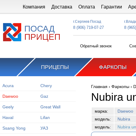
Перейти к основному содержанию
Компания
Доставка
Оплата
Гарантии
Ар
г.Сергиев Посад
г.Влад
ПОСАД
8 (906) 719-07-27
8 (965
ПРИЦЕП
Обратный звонок
Схе
ПРИЦЕПЫ
ФАРКОПЫ
Acura
Chery
Главная
›
Фаркопы
›
D
Вы здесь
Nubira u
Daewoo
Gaz
Geely
Great Wall
марка:
Daewoo
Haval
Lifan
модель:
Nubira
модель:
Nubira un
Ssang Yong
УАЗ