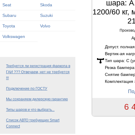
шара: A
Seat
Skoda
1200/60 кг,
Subaru
Suzuki
21
Toyota
Volvo
Произво
Volkswagen
А
Допуст. полна
Вертик-ая нагр
Тип шара:
C (
Требуется ли регистрация фаркопа в
Резка бампера
ГАИ ??? Отвечаем, нет не требуется
Снятие бампе
!!!
Комплектация 
Подключение по ГОСТУ
По
Мы сохраняем дилерскую гарантию
6 
Типы шаров и что выбрать...
Список АВТО требующих Smart
Connect