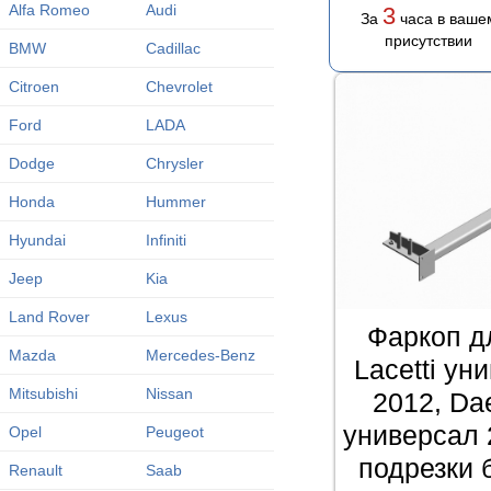
Alfa Romeo
Audi
3
За
часа в ваше
присутствии
BMW
Cadillac
Citroen
Chevrolet
Ford
LADA
Dodge
Chrysler
Honda
Hummer
Hyundai
Infiniti
Jeep
Kia
Land Rover
Lexus
Фаркоп д
Mazda
Mercedes-Benz
Lacetti ун
Mitsubishi
Nissan
2012, Da
универсал 
Opel
Peugeot
подрезки 
Renault
Saab