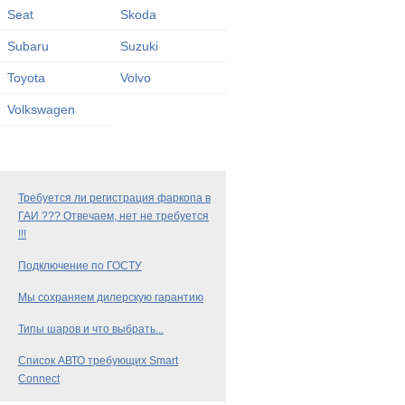
Seat
Skoda
Subaru
Suzuki
Toyota
Volvo
Volkswagen
Требуется ли регистрация фаркопа в
ГАИ ??? Отвечаем, нет не требуется
!!!
Подключение по ГОСТУ
Мы сохраняем дилерскую гарантию
Типы шаров и что выбрать...
Список АВТО требующих Smart
Connect