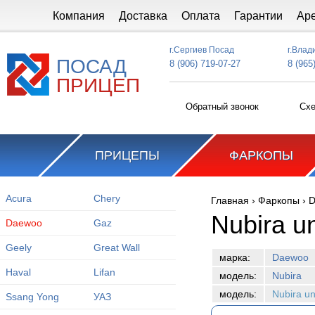
Перейти к основному содержанию
Компания
Доставка
Оплата
Гарантии
Ар
г.Сергиев Посад
г.Влад
ПОСАД
8 (906) 719-07-27
8 (965
ПРИЦЕП
Обратный звонок
Схе
ПРИЦЕПЫ
ФАРКОПЫ
Acura
Chery
Главная
›
Фаркопы
›
D
Вы здесь
Nubira u
Daewoo
Gaz
Geely
Great Wall
марка:
Daewoo
Haval
Lifan
модель:
Nubira
модель:
Nubira un
Ssang Yong
УАЗ