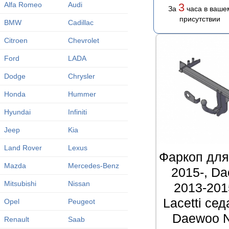
Alfa Romeo
Audi
3
За
часа в ваше
присутствии
BMW
Cadillac
Citroen
Chevrolet
Ford
LADA
Dodge
Chrysler
Honda
Hummer
Hyundai
Infiniti
Jeep
Kia
Land Rover
Lexus
Фаркоп для
Mazda
Mercedes-Benz
2015-, D
Mitsubishi
Nissan
2013-201
Lacetti се
Opel
Peugeot
Daewoo N
Renault
Saab