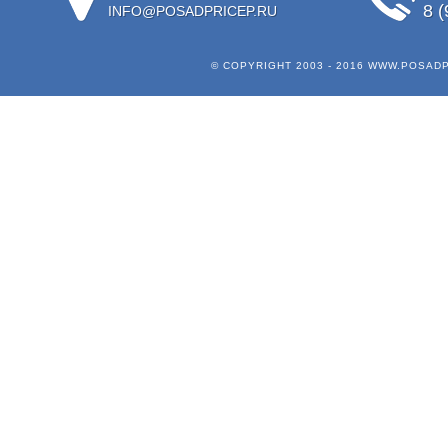
8 (
INFO@POSADPRICEP.RU
© COPYRIGHT 2003 - 2016
WWW.POSADP