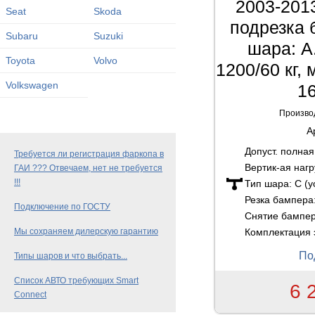
2003-201
Seat
Skoda
подрезка 
Subaru
Suzuki
шара: A
Toyota
Volvo
1200/60 кг,
Volkswagen
16
Произво
А
Допуст. полна
Требуется ли регистрация фаркопа в
Вертик-ая нагр
ГАИ ??? Отвечаем, нет не требуется
!!!
Тип шара:
C (
Резка бампера
Подключение по ГОСТУ
Снятие бампе
Комплектация 
Мы сохраняем дилерскую гарантию
По
Типы шаров и что выбрать...
Список АВТО требующих Smart
6 
Connect