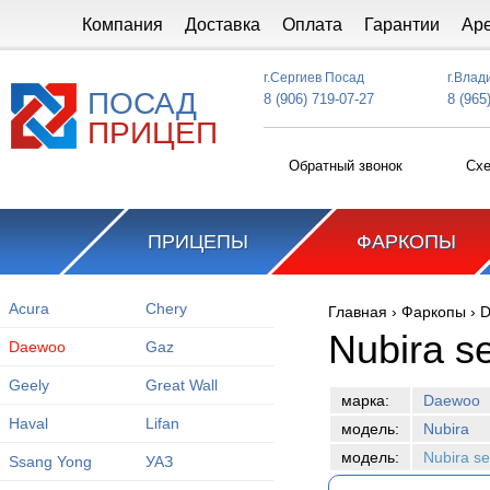
Перейти к основному содержанию
Компания
Доставка
Оплата
Гарантии
Ар
г.Сергиев Посад
г.Влад
ПОСАД
8 (906) 719-07-27
8 (965
ПРИЦЕП
Обратный звонок
Схе
ПРИЦЕПЫ
ФАРКОПЫ
Acura
Chery
Главная
›
Фаркопы
›
D
Вы здесь
Nubira s
Daewoo
Gaz
Geely
Great Wall
марка:
Daewoo
Haval
Lifan
модель:
Nubira
модель:
Nubira s
Ssang Yong
УАЗ