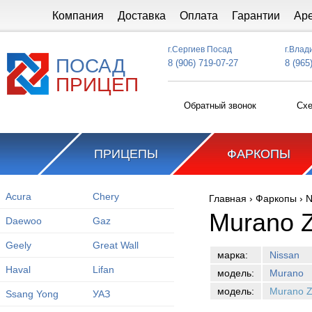
Перейти к основному содержанию
Компания
Доставка
Оплата
Гарантии
Ар
г.Сергиев Посад
г.Влад
ПОСАД
8 (906) 719-07-27
8 (965
ПРИЦЕП
Обратный звонок
Схе
ПРИЦЕПЫ
ФАРКОПЫ
Acura
Chery
Главная
›
Фаркопы
›
N
Вы здесь
Murano 
Daewoo
Gaz
Geely
Great Wall
марка:
Nissan
Haval
Lifan
модель:
Murano
модель:
Murano Z
Ssang Yong
УАЗ