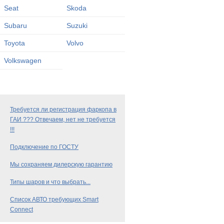
Seat
Skoda
Subaru
Suzuki
Toyota
Volvo
Volkswagen
Требуется ли регистрация фаркопа в
ГАИ ??? Отвечаем, нет не требуется
!!!
Подключение по ГОСТУ
Мы сохраняем дилерскую гарантию
Типы шаров и что выбрать...
Список АВТО требующих Smart
Connect