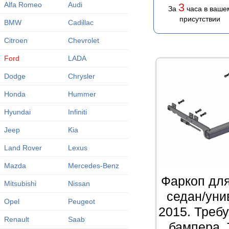
Alfa Romeo
Audi
3
За
часа в ваше
присутствии
BMW
Cadillac
Citroen
Chevrolet
Ford
LADA
Dodge
Chrysler
Honda
Hummer
Hyundai
Infiniti
Jeep
Kia
Land Rover
Lexus
Mazda
Mercedes-Benz
Фаркоп для
Mitsubishi
Nissan
седан/уни
Opel
Peugeot
2015. Треб
Renault
Saab
бампера. 