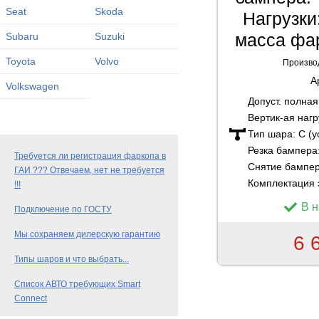
Seat
Skoda
Нагрузки:
масса фар
Subaru
Suzuki
Toyota
Volvo
Произво
А
Volkswagen
Допуст. полна
Вертик-ая нагр
Тип шара:
C (
Резка бампера
Требуется ли регистрация фаркопа в
Снятие бампе
ГАИ ??? Отвечаем, нет не требуется
Комплектация 
!!!
В 
Подключение по ГОСТУ
Мы сохраняем дилерскую гарантию
6 
Типы шаров и что выбрать...
Список АВТО требующих Smart
Connect