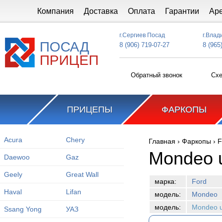
Перейти к основному содержанию
Компания
Доставка
Оплата
Гарантии
Ар
г.Сергиев Посад
г.Влад
ПОСАД
8 (906) 719-07-27
8 (965
ПРИЦЕП
Обратный звонок
Схе
ПРИЦЕПЫ
ФАРКОПЫ
Acura
Chery
Главная
›
Фаркопы
›
F
Вы здесь
Mondeo u
Daewoo
Gaz
Geely
Great Wall
марка:
Ford
Haval
Lifan
модель:
Mondeo
модель:
Mondeo u
Ssang Yong
УАЗ