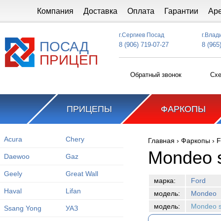
Перейти к основному содержанию
Компания
Доставка
Оплата
Гарантии
Ар
г.Сергиев Посад
г.Влад
ПОСАД
8 (906) 719-07-27
8 (965
ПРИЦЕП
Обратный звонок
Схе
ПРИЦЕПЫ
ФАРКОПЫ
Acura
Chery
Главная
›
Фаркопы
›
F
Вы здесь
Mondeo 
Daewoo
Gaz
Geely
Great Wall
марка:
Ford
Haval
Lifan
модель:
Mondeo
модель:
Mondeo 
Ssang Yong
УАЗ