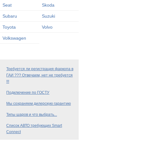
Seat
Skoda
Subaru
Suzuki
Toyota
Volvo
Volkswagen
Требуется ли регистрация фаркопа в
ГАИ ??? Отвечаем, нет не требуется
!!!
Подключение по ГОСТУ
Мы сохраняем дилерскую гарантию
Типы шаров и что выбрать...
Список АВТО требующих Smart
Connect