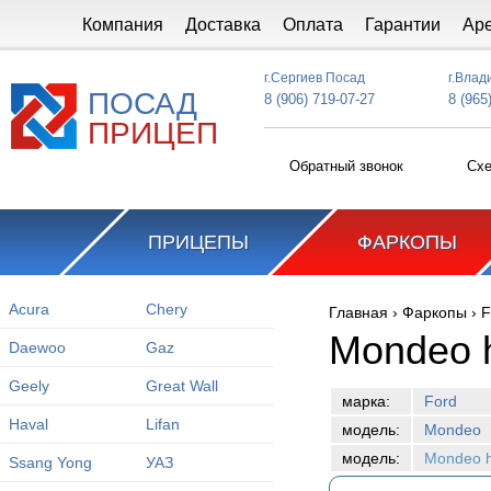
Перейти к основному содержанию
Компания
Доставка
Оплата
Гарантии
Ар
г.Сергиев Посад
г.Влад
ПОСАД
8 (906) 719-07-27
8 (965
ПРИЦЕП
Обратный звонок
Схе
ПРИЦЕПЫ
ФАРКОПЫ
Acura
Chery
Главная
›
Фаркопы
›
F
Вы здесь
Mondeo 
Daewoo
Gaz
Geely
Great Wall
марка:
Ford
Haval
Lifan
модель:
Mondeo
модель:
Mondeo h
Ssang Yong
УАЗ