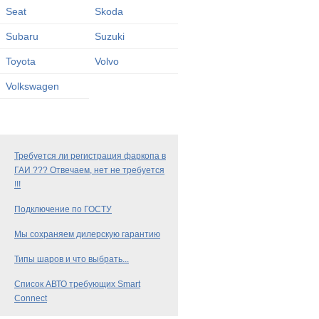
Seat
Skoda
Subaru
Suzuki
Toyota
Volvo
Volkswagen
Требуется ли регистрация фаркопа в
ГАИ ??? Отвечаем, нет не требуется
!!!
Подключение по ГОСТУ
Мы сохраняем дилерскую гарантию
Типы шаров и что выбрать...
Список АВТО требующих Smart
Connect