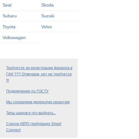
Seat
Skoda
Subaru
Suzuki
Toyota
Volvo
Volkswagen
Требуется ли регистрация фаркопа в
ГАИ ??? Отвечаем, нет не требуется
!!!
Подключение по ГОСТУ
Мы сохраняем дилерскую гарантию
Типы шаров и что выбрать...
Список АВТО требующих Smart
Connect