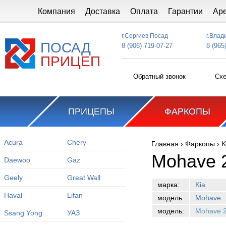
Перейти к основному содержанию
Компания
Доставка
Оплата
Гарантии
Ар
г.Сергиев Посад
г.Влад
ПОСАД
8 (906) 719-07-27
8 (965
ПРИЦЕП
Обратный звонок
Схе
ПРИЦЕПЫ
ФАРКОПЫ
Acura
Chery
Главная
›
Фаркопы
›
K
Вы здесь
Mohave 
Daewoo
Gaz
Geely
Great Wall
марка:
Kia
Haval
Lifan
модель:
Mohave
модель:
Mohave 
Ssang Yong
УАЗ