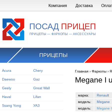
Перейти к основному содержанию
Компания
Доставка
Опла
ПОСАД
ПРИЦЕП
ПРИЦЕПЫ — ФАРКОПЫ — АКСЕССУАРЫ
ПРИЦЕПЫ
Acura
Chery
Главная
›
Фаркопы
›
R
Вы здесь
Megane I u
Daewoo
Gaz
Geely
Great Wall
марка:
Renault
Haval
Lifan
модель:
Megane
Ssang Yong
УАЗ
модель:
Megane I