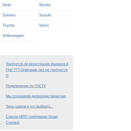
Seat
Skoda
Subaru
Suzuki
Toyota
Volvo
Volkswagen
Требуется ли регистрация фаркопа в
ГАИ ??? Отвечаем, нет не требуется
!!!
Подключение по ГОСТУ
Мы сохраняем дилерскую гарантию
Типы шаров и что выбрать...
Список АВТО требующих Smart
Connect