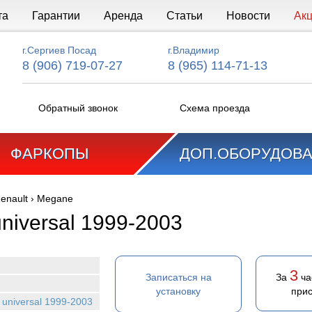
та
Гарантии
Аренда
Статьи
Новости
Ак
г.Сергиев Посад
г.Владимир
8 (906) 719-07-27
8 (965) 114-71-13
Обратный звонок
Схема проезда
ФАРКОПЫ
ДОП.ОБОРУДОВ
enault
›
Megane
niversal 1999-2003
3
Записаться на
За
ча
установку
прис
 universal 1999-2003