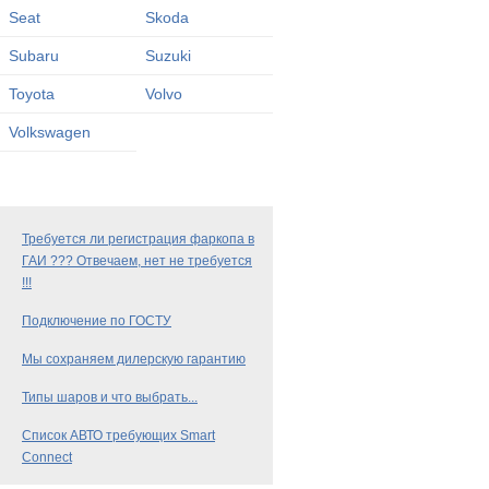
Seat
Skoda
Subaru
Suzuki
Toyota
Volvo
Volkswagen
Требуется ли регистрация фаркопа в
ГАИ ??? Отвечаем, нет не требуется
!!!
Подключение по ГОСТУ
Мы сохраняем дилерскую гарантию
Типы шаров и что выбрать...
Список АВТО требующих Smart
Connect