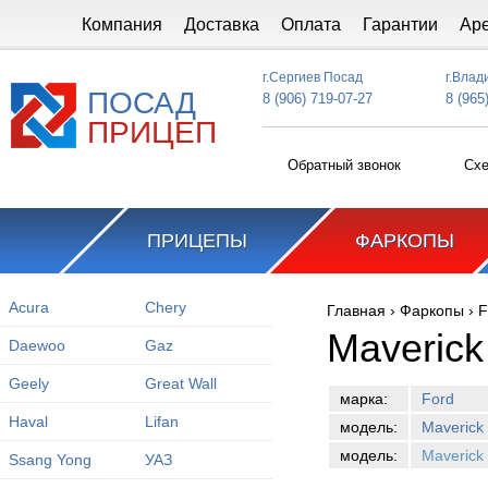
Перейти к основному содержанию
Компания
Доставка
Оплата
Гарантии
Ар
г.Сергиев Посад
г.Влад
ПОСАД
8 (906) 719-07-27
8 (965
ПРИЦЕП
Обратный звонок
Схе
ПРИЦЕПЫ
ФАРКОПЫ
Acura
Chery
Главная
›
Фаркопы
›
F
Вы здесь
Maverick
Daewoo
Gaz
Geely
Great Wall
марка:
Ford
Haval
Lifan
модель:
Maverick
модель:
Maverick
Ssang Yong
УАЗ