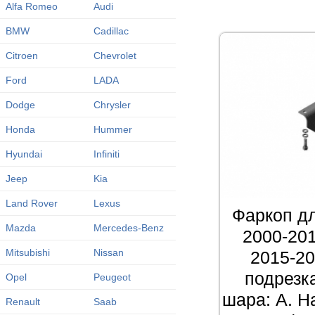
Alfa Romeo
Audi
BMW
Cadillac
Citroen
Chevrolet
Ford
LADA
Dodge
Chrysler
Honda
Hummer
Hyundai
Infiniti
Jeep
Kia
Land Rover
Lexus
Фаркоп д
Mazda
Mercedes-Benz
2000-201
Mitsubishi
Nissan
2015-20
подрезк
Opel
Peugeot
шара: A. На
Renault
Saab