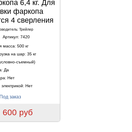
копа 6,4 кг. Для
овки фаркопа
тся 4 сверления
зводитель:
Трейлер
Артикул:
7420
ая масса:
500 кг
рузка на шар:
35 кг
(условно-съемный)
а:
Да
ера:
Нет
 электрикой:
Нет
Под заказ
 600 руб