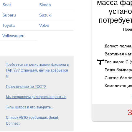
масса фар
Seat
Skoda
устан
Subaru
Suzuki
потребуе
Toyota
Volvo
Прои
Volkswagen
Допуст. полн
Вертик-ая наг
Тип шара:
C 
Требуется ли регистрация фаркопа в
Резка бампер
ГАИ ??? Отвечаем, нет не требуется
!!!
Снятие бамп
Комплектация
Подключение по ГОСТУ
Мы сохраняем дилерскую гарантию
Типы шаров и что выбрать...
3
Список АВТО требующих Smart
Connect