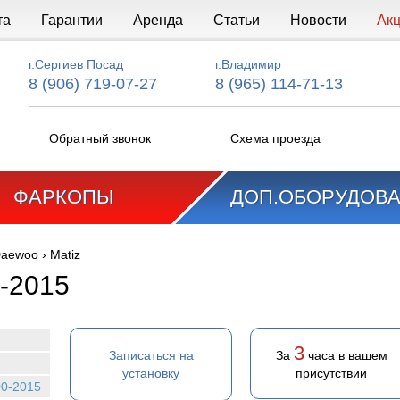
та
Гарантии
Аренда
Статьи
Новости
Ак
г.Сергиев Посад
г.Владимир
8 (906) 719-07-27
8 (965) 114-71-13
Обратный звонок
Схема проезда
ФАРКОПЫ
ДОП.ОБОРУДОВ
aewoo
›
Matiz
0-2015
3
Записаться на
За
часа в вашем
установку
присутствии
00-2015