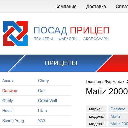
Перейти к основному содержанию
Компания
Доставка
Опла
ПОСАД
ПРИЦЕП
ПРИЦЕПЫ — ФАРКОПЫ — АКСЕССУАРЫ
ПРИЦЕПЫ
Acura
Chery
Главная
›
Фаркопы
›
D
Вы здесь
Matiz 200
Daewoo
Gaz
Geely
Great Wall
марка:
Daewoo
Haval
Lifan
модель:
Matiz
Ssang Yong
УАЗ
модель:
Matiz 20