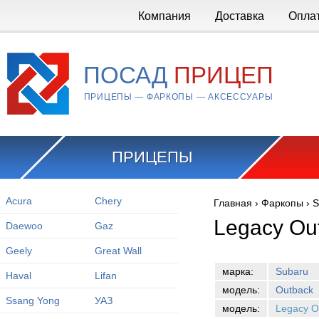
Перейти к основному содержанию
Компания
Доставка
Опла
ПОСАД
ПРИЦЕП
ПРИЦЕПЫ — ФАРКОПЫ — АКСЕССУАРЫ
ПРИЦЕПЫ
Acura
Chery
Главная
›
Фаркопы
›
S
Вы здесь
Legacy Ou
Daewoo
Gaz
Geely
Great Wall
марка:
Subaru
Haval
Lifan
модель:
Outback
Ssang Yong
УАЗ
модель:
Legacy O