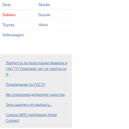
Seat
Skoda
Subaru
Suzuki
Toyota
Volvo
Volkswagen
Требуется ли регистрация фаркопа в
ГАИ ??? Отвечаем, нет не требуется
!!!
Подключение по ГОСТУ
Мы сохраняем дилерскую гарантию
Типы шаров и что выбрать...
Список АВТО требующих Smart
Connect