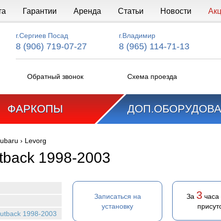
та
Гарантии
Аренда
Статьи
Новости
Ак
г.Сергиев Посад
г.Владимир
8 (906) 719-07-27
8 (965) 114-71-13
Обратный звонок
Схема проезда
ФАРКОПЫ
ДОП.ОБОРУДОВ
ubaru
›
Levorg
tback 1998-2003
3
Записаться на
За
часа
установку
присут
utback 1998-2003