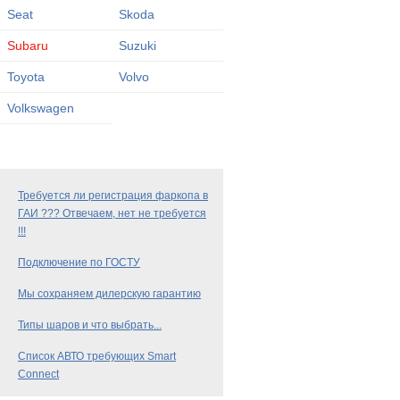
Seat
Skoda
Subaru
Suzuki
Toyota
Volvo
Volkswagen
Требуется ли регистрация фаркопа в
ГАИ ??? Отвечаем, нет не требуется
!!!
Подключение по ГОСТУ
Мы сохраняем дилерскую гарантию
Типы шаров и что выбрать...
Список АВТО требующих Smart
Connect