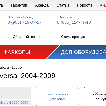
та
Гарантии
Аренда
Статьи
Новости
Ак
г.Сергиев Посад
г.Владимир
8 (906) 719-07-27
8 (965) 114-71-13
Обратный звонок
Схема проезда
ФАРКОПЫ
ДОП.ОБОРУДОВ
ubaru
›
Legacy
versal 2004-2009
3
Записаться на
За
часа
установку
присут
niversal 2004-2009