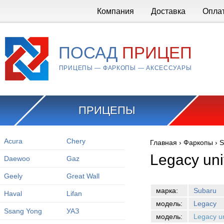
Перейти к основному содержанию
Компания
Доставка
Опла
ПОСАД
ПРИЦЕП
ПРИЦЕПЫ — ФАРКОПЫ — АКСЕССУАРЫ
ПРИЦЕПЫ
Acura
Chery
Главная
›
Фаркопы
›
S
Вы здесь
Legacy uni
Daewoo
Gaz
Geely
Great Wall
марка:
Subaru
Haval
Lifan
модель:
Legacy
Ssang Yong
УАЗ
модель:
Legacy u