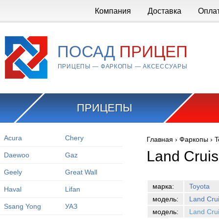
Перейти к основному содержанию
Компания
Доставка
Опла
ПОСАД
ПРИЦЕП
ПРИЦЕПЫ — ФАРКОПЫ — АКСЕССУАРЫ
ПРИЦЕПЫ
Acura
Chery
Главная
›
Фаркопы
›
T
Вы здесь
Land Crui
Daewoo
Gaz
Geely
Great Wall
марка:
Toyota
Haval
Lifan
модель:
Land Cru
Ssang Yong
УАЗ
модель:
Land Cru