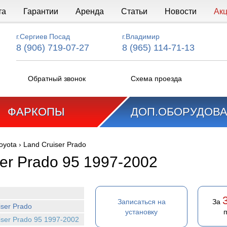
та
Гарантии
Аренда
Статьи
Новости
Ак
г.Сергиев Посад
г.Владимир
8 (906) 719-07-27
8 (965) 114-71-13
Обратный звонок
Схема проезда
ФАРКОПЫ
ДОП.ОБОРУДОВ
oyota
›
Land Cruiser Prado
ser Prado 95 1997-2002
Записаться на
За
iser Prado
установку
iser Prado 95 1997-2002