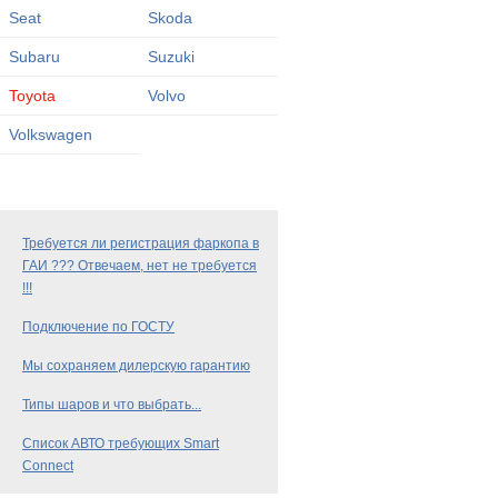
Seat
Skoda
Subaru
Suzuki
Toyota
Volvo
Volkswagen
Требуется ли регистрация фаркопа в
ГАИ ??? Отвечаем, нет не требуется
!!!
Подключение по ГОСТУ
Мы сохраняем дилерскую гарантию
Типы шаров и что выбрать...
Список АВТО требующих Smart
Connect