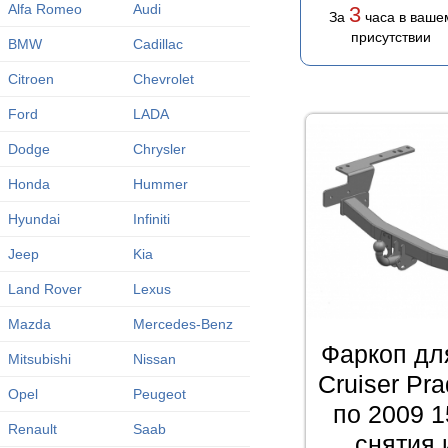
Alfa Romeo
Audi
3
За
часа в ваше
присутствии
BMW
Cadillac
Citroen
Chevrolet
Ford
LADA
Dodge
Chrysler
Honda
Hummer
Hyundai
Infiniti
Jeep
Kia
Land Rover
Lexus
Mazda
Mercedes-Benz
Фаркоп дл
Mitsubishi
Nissan
Cruiser Pr
Opel
Peugeot
по 2009 1
Renault
Saab
снятия 