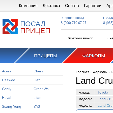
Перейти к основному содержанию
Компания
Доставка
Оплата
Гарантии
Ар
г.Сергиев Посад
г.Влад
ПОСАД
8 (906) 719-07-27
8 (965
ПРИЦЕП
Обратный звонок
Схе
ПРИЦЕПЫ
ФАРКОПЫ
Acura
Chery
Главная
›
Фаркопы
›
T
Вы здесь
Land Cru
Daewoo
Gaz
Geely
Great Wall
марка:
Toyota
Haval
Lifan
модель:
Land Cru
модель:
Land Cru
Ssang Yong
УАЗ