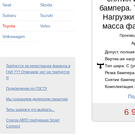
Seat
Skoda
бампера. 
Нагрузки:
Subaru
Suzuki
масса фа
Toyota
Volvo
Произво
Volkswagen
А
Допуст. полна
Вертик-ая нагр
Тип шара:
C (
Требуется ли регистрация фаркопа в
ГАИ ??? Отвечаем, нет не требуется
Резка бампера
!!!
Снятие бампе
Комплектация 
Подключение по ГОСТУ
По
Мы сохраняем дилерскую гарантию
6 
Типы шаров и что выбрать...
Список АВТО требующих Smart
Connect