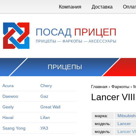
Перейти к основному содержанию
Компания
Доставка
Опла
ПОСАД
ПРИЦЕП
ПРИЦЕПЫ — ФАРКОПЫ — АКСЕССУАРЫ
ПРИЦЕПЫ
Acura
Chery
Главная
›
Фаркопы
›
M
Вы здесь
Lancer VII
Daewoo
Gaz
Geely
Great Wall
марка:
Mitsubish
Haval
Lifan
модель:
Lancer
Ssang Yong
УАЗ
модель:
Lancer V