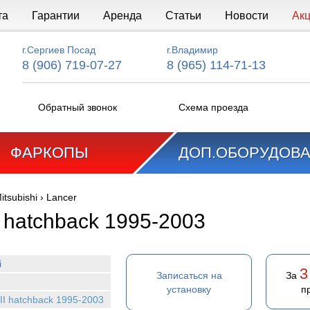
та
Гарантии
Аренда
Статьи
Новости
Ак
г.Сергиев Посад
г.Владимир
8 (906) 719-07-27
8 (965) 114-71-13
Обратный звонок
Схема проезда
ФАРКОПЫ
ДОП.ОБОРУДОВ
itsubishi
›
Lancer
I hatchback 1995-2003
i
3
Записаться на
За
установку
п
III hatchback 1995-2003