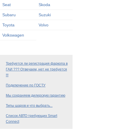
Seat
Skoda
Subaru
Suzuki
Toyota
Volvo
Volkswagen
Требуется ли регистрация фаркопа в
ГАИ ??? Отвечаем, нет не требуется
!!!
Подключение по ГОСТУ
Мы сохраняем дилерскую гарантию
Типы шаров и что выбрать...
Список АВТО требующих Smart
Connect