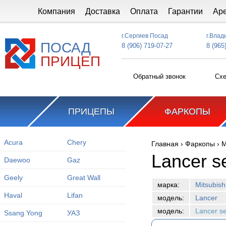
Перейти к основному содержанию
Компания
Доставка
Оплата
Гарантии
Ар
г.Сергиев Посад
г.Влад
ПОСАД
8 (906) 719-07-27
8 (965
ПРИЦЕП
Обратный звонок
Схе
ПРИЦЕПЫ
ФАРКОПЫ
Acura
Chery
Главная
›
Фаркопы
›
M
Вы здесь
Lancer s
Daewoo
Gaz
Geely
Great Wall
марка:
Mitsubish
Haval
Lifan
модель:
Lancer
модель:
Lancer s
Ssang Yong
УАЗ