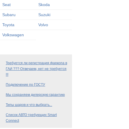
Seat
Skoda
Subaru
Suzuki
Toyota
Volvo
Volkswagen
Требуется ли регистрация фаркопа в
ГАИ ??? Отвечаем, нет не требуется
!!!
Подключение по ГОСТУ
Мы сохраняем дилерскую гарантию
Типы шаров и что выбрать...
Список АВТО требующих Smart
Connect