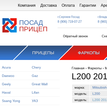
Перейти к основному содержанию
Компания
Доставка
Оплата
Гарантии
Ар
г.Сергиев Посад
г.Влад
ПОСАД
8 (906) 719-07-27
8 (965
ПРИЦЕП
Обратный звонок
Схе
ПРИЦЕПЫ
ФАРКОПЫ
Acura
Chery
Главная
›
Фаркопы
›
M
Вы здесь
L200 201
Daewoo
Gaz
Geely
Great Wall
марка:
Mitsubish
Haval
Lifan
модель:
L200
модель:
L200 201
Ssang Yong
УАЗ