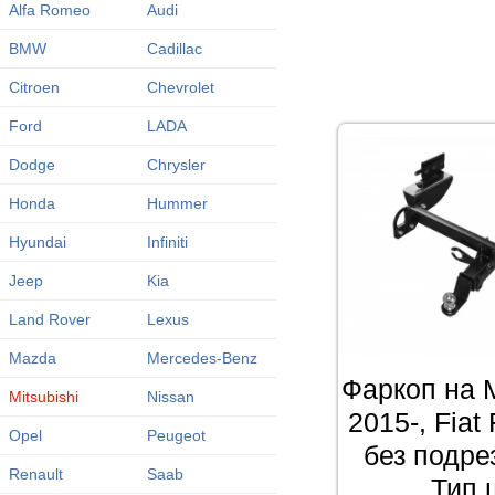
Alfa Romeo
Audi
BMW
Cadillac
Citroen
Chevrolet
Ford
LADA
Dodge
Chrysler
Honda
Hummer
Hyundai
Infiniti
Jeep
Kia
Land Rover
Lexus
Mazda
Mercedes-Benz
Фаркоп на M
Mitsubishi
Nissan
2015-, Fiat
Opel
Peugeot
без подре
Renault
Saab
Тип 