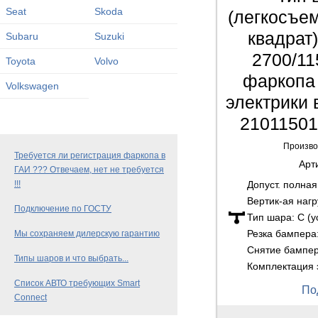
Seat
Skoda
(легкосъе
квадрат)
Subaru
Suzuki
2700/11
Toyota
Volvo
фаркопа 
Volkswagen
электрики 
2101150
Произво
Требуется ли регистрация фаркопа в
Арт
ГАИ ??? Отвечаем, нет не требуется
Допуст. полна
!!!
Вертик-ая нагр
Подключение по ГОСТУ
Тип шара:
C (
Резка бампера
Мы сохраняем дилерскую гарантию
Снятие бампе
Типы шаров и что выбрать...
Комплектация 
Список АВТО требующих Smart
По
Connect