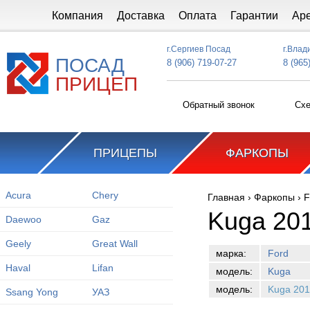
Перейти к основному содержанию
Компания
Доставка
Оплата
Гарантии
Ар
г.Сергиев Посад
г.Влад
ПОСАД
8 (906) 719-07-27
8 (965
ПРИЦЕП
Обратный звонок
Схе
ПРИЦЕПЫ
ФАРКОПЫ
Acura
Chery
Главная
›
Фаркопы
›
F
Вы здесь
Kuga 20
Daewoo
Gaz
Geely
Great Wall
марка:
Ford
Haval
Lifan
модель:
Kuga
модель:
Kuga 201
Ssang Yong
УАЗ