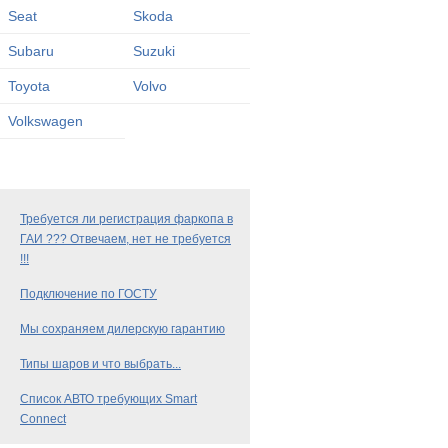
Seat
Skoda
Subaru
Suzuki
Toyota
Volvo
Volkswagen
Требуется ли регистрация фаркопа в
ГАИ ??? Отвечаем, нет не требуется
!!!
Подключение по ГОСТУ
Мы сохраняем дилерскую гарантию
Типы шаров и что выбрать...
Список АВТО требующих Smart
Connect