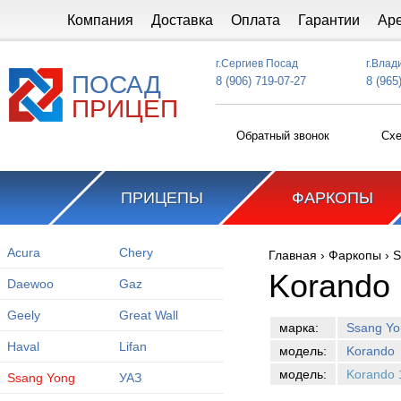
Перейти к основному содержанию
Компания
Доставка
Оплата
Гарантии
Ар
г.Сергиев Посад
г.Влад
ПОСАД
8 (906) 719-07-27
8 (965
ПРИЦЕП
Обратный звонок
Схе
ПРИЦЕПЫ
ФАРКОПЫ
Acura
Chery
Главная
›
Фаркопы
›
S
Вы здесь
Korando
Daewoo
Gaz
Geely
Great Wall
марка:
Ssang Yo
Haval
Lifan
модель:
Korando
модель:
Korando 
Ssang Yong
УАЗ