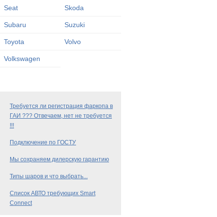
Seat
Skoda
Subaru
Suzuki
Toyota
Volvo
Volkswagen
Требуется ли регистрация фаркопа в
ГАИ ??? Отвечаем, нет не требуется
!!!
Подключение по ГОСТУ
Мы сохраняем дилерскую гарантию
Типы шаров и что выбрать...
Список АВТО требующих Smart
Connect