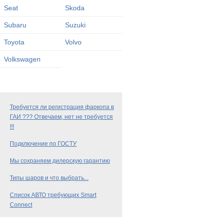
Seat
Skoda
Subaru
Suzuki
Toyota
Volvo
Volkswagen
Требуется ли регистрация фаркопа в
ГАИ ??? Отвечаем, нет не требуется
!!!
Подключение по ГОСТУ
Мы сохраняем дилерскую гарантию
Типы шаров и что выбрать...
Список АВТО требующих Smart
Connect