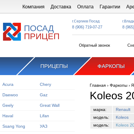
Перейти к основному содержанию
Компания
Доставка
Оплата
Гарантии
Ар
г.Сергиев Посад
г.Влад
ПОСАД
8 (906) 719-07-27
8 (965
ПРИЦЕП
Обратный звонок
Схе
ПРИЦЕПЫ
ФАРКОПЫ
Acura
Chery
Главная
›
Фаркопы
›
R
Вы здесь
Koleos 2
Daewoo
Gaz
Geely
Great Wall
марка:
Renault
Haval
Lifan
модель:
Koleos
модель:
Koleos 2
Ssang Yong
УАЗ