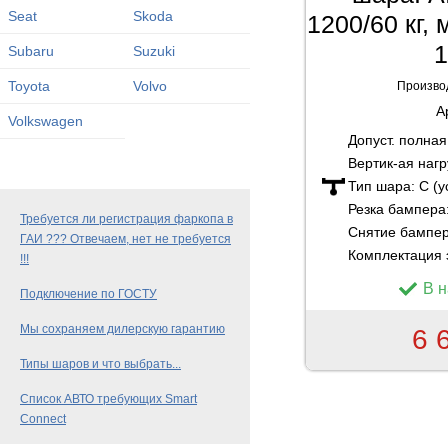
Seat
Skoda
1200/60 кг,
1
Subaru
Suzuki
Toyota
Volvo
Произво
А
Volkswagen
Допуст. полна
Вертик-ая нагр
Тип шара:
C (
Резка бампера
Требуется ли регистрация фаркопа в
Снятие бампе
ГАИ ??? Отвечаем, нет не требуется
Комплектация 
!!!
В 
Подключение по ГОСТУ
Мы сохраняем дилерскую гарантию
6 
Типы шаров и что выбрать...
Список АВТО требующих Smart
Connect