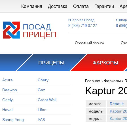
Перейти к основному содержанию
Компания
Доставка
Оплата
Гарантии
Ар
г.Сергиев Посад
г.Влад
ПОСАД
8 (906) 719-07-27
8 (965
ПРИЦЕП
Обратный звонок
Схе
ПРИЦЕПЫ
ФАРКОПЫ
Acura
Chery
Главная
›
Фаркопы
›
R
Вы здесь
Kaptur 2
Daewoo
Gaz
Geely
Great Wall
марка:
Renault
Haval
Lifan
модель:
Kaptur 2
модель:
Kaptur 2
Ssang Yong
УАЗ