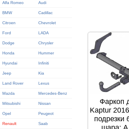
Alfa Romeo
Audi
BMW
Cadillac
Citroen
Chevrolet
Ford
LADA
Dodge
Chrysler
Honda
Hummer
Hyundai
Infiniti
Jeep
Kia
Land Rover
Lexus
Mazda
Mercedes-Benz
Фаркоп 
Mitsubishi
Nissan
Kaptur 2016
Opel
Peugeot
подрезки 
Renault
Saab
шара: A