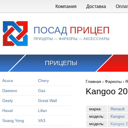
Перейти к основному содержанию
Компания
Доставка
Опла
ПОСАД
ПРИЦЕП
ПРИЦЕПЫ — ФАРКОПЫ — АКСЕССУАРЫ
ПРИЦЕПЫ
Acura
Chery
Главная
›
Фаркопы
›
R
Вы здесь
Kangoo 20
Daewoo
Gaz
Geely
Great Wall
марка:
Renault
Haval
Lifan
модель:
Kangoo
Ssang Yong
УАЗ
модель:
Kangoo 2