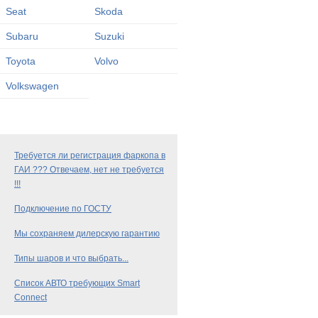
Seat
Skoda
Subaru
Suzuki
Toyota
Volvo
Volkswagen
Требуется ли регистрация фаркопа в
ГАИ ??? Отвечаем, нет не требуется
!!!
Подключение по ГОСТУ
Мы сохраняем дилерскую гарантию
Типы шаров и что выбрать...
Список АВТО требующих Smart
Connect