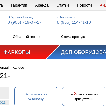
та
Гарантии
Аренда
Статьи
Новости
Ак
г.Сергиев Посад
г.Владимир
8 (906) 719-07-27
8 (965) 114-71-13
Обратный звонок
Схема проезда
ФАРКОПЫ
ДОП.ОБОРУДОВ
enault
›
Kangoo
21-
3
Записаться на
За
часа в вашем
установку
присутствии
021-