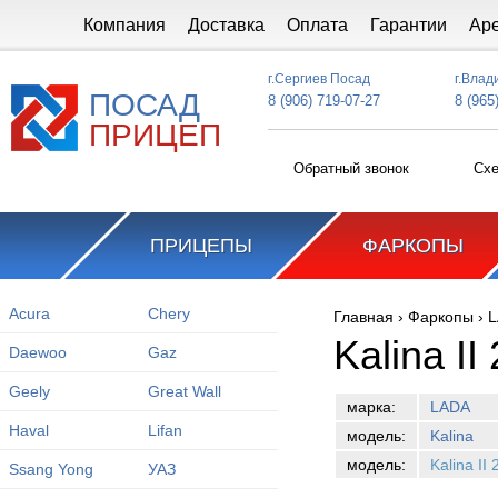
Перейти к основному содержанию
Компания
Доставка
Оплата
Гарантии
Ар
г.Сергиев Посад
г.Влад
ПОСАД
8 (906) 719-07-27
8 (965
ПРИЦЕП
Обратный звонок
Схе
ПРИЦЕПЫ
ФАРКОПЫ
Acura
Chery
Главная
›
Фаркопы
›
L
Вы здесь
Kalina II
Daewoo
Gaz
Geely
Great Wall
марка:
LADA
Haval
Lifan
модель:
Kalina
модель:
Kalina II
Ssang Yong
УАЗ