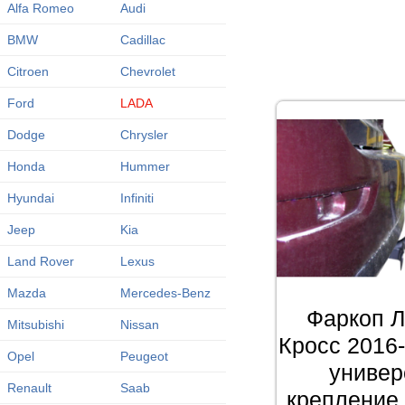
Alfa Romeo
Audi
BMW
Cadillac
Citroen
Chevrolet
Ford
LADA
Dodge
Chrysler
Honda
Hummer
Hyundai
Infiniti
Jeep
Kia
Land Rover
Lexus
Mazda
Mercedes-Benz
Фаркоп Л
Mitsubishi
Nissan
Кросс 2016
Opel
Peugeot
универ
Renault
Saab
крепление 