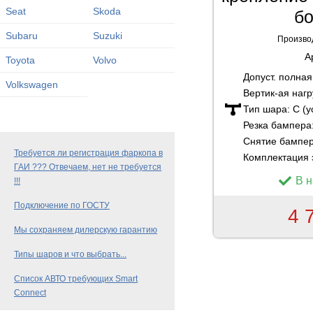
Seat
Skoda
бо
Subaru
Suzuki
Произво
А
Toyota
Volvo
Допуст. полна
Volkswagen
Вертик-ая нагр
Тип шара:
C (
Резка бампера
Снятие бампе
Требуется ли регистрация фаркопа в
Комплектация 
ГАИ ??? Отвечаем, нет не требуется
В 
!!!
Подключение по ГОСТУ
4 
Мы сохраняем дилерскую гарантию
Типы шаров и что выбрать...
Список АВТО требующих Smart
Connect