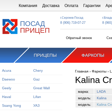
Перейти к основному содержанию
Компания
Доставка
Оплата
Гарантии
Ар
г.Сергиев Посад
г.Влад
ПОСАД
8 (906) 719-07-27
8 (965
ПРИЦЕП
Обратный звонок
Схе
ПРИЦЕПЫ
ФАРКОПЫ
Acura
Chery
Главная
›
Фаркопы
›
L
Вы здесь
Kalina C
Daewoo
Gaz
Geely
Great Wall
марка:
LADA
Haval
Lifan
модель:
Kalina
модель:
Kalina Cr
Ssang Yong
УАЗ