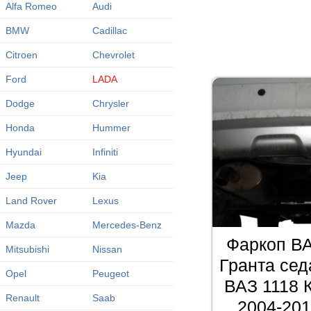
Alfa Romeo
Audi
BMW
Cadillac
Citroen
Chevrolet
Ford
LADA
Dodge
Chrysler
Honda
Hummer
Hyundai
Infiniti
Jeep
Kia
Land Rover
Lexus
Mazda
Mercedes-Benz
Фаркоп ВА
Mitsubishi
Nissan
Гранта сед
Opel
Peugeot
ВАЗ 1118 
Renault
Saab
2004-201