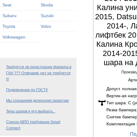
Seat
Skoda
Калина уни
2015, Dats
Subaru
Suzuki
2014-, 
Toyota
Volvo
лифтбек 20
Volkswagen
Калина Кро
2014-201
шара на 
Требуется ли регистрация фаркопа в
Произво
ГАИ ??? Отвечаем, нет не требуется
!!!
Арт
Допуст. полна
Подключение по ГОСТУ
Вертик-ая нагр
Мы сохраняем дилерскую гарантию
Тип шара:
C (
Резка бампера
Типы шаров и что выбрать...
Снятие бампе
Список АВТО требующих Smart
Комплектация 
Connect
По