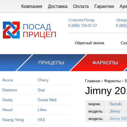
Перейти к основному содержанию
Компания
Доставка
Оплата
Гарантии
Ар
г.Сергиев Посад
г.Влад
ПОСАД
8 (906) 719-07-27
8 (965
ПРИЦЕП
Обратный звонок
Схе
ПРИЦЕПЫ
ФАРКОПЫ
Acura
Chery
Главная
›
Фаркопы
›
S
Вы здесь
Jimny 20
Daewoo
Gaz
Geely
Great Wall
марка:
Suzuki
Haval
Lifan
модель:
Jimny
модель:
Jimny 20
Ssang Yong
УАЗ