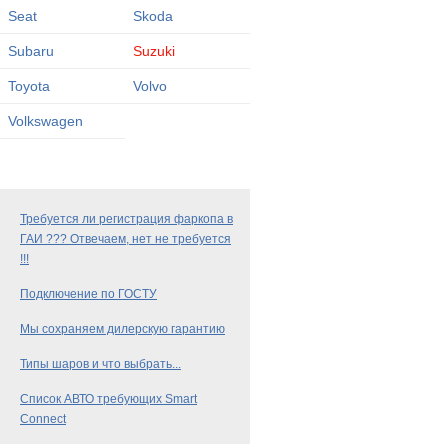
Seat
Skoda
Subaru
Suzuki
Toyota
Volvo
Volkswagen
Требуется ли регистрация фаркопа в
ГАИ ??? Отвечаем, нет не требуется
!!!
Подключение по ГОСТУ
Мы сохраняем дилерскую гарантию
Типы шаров и что выбрать...
Список АВТО требующих Smart
Connect