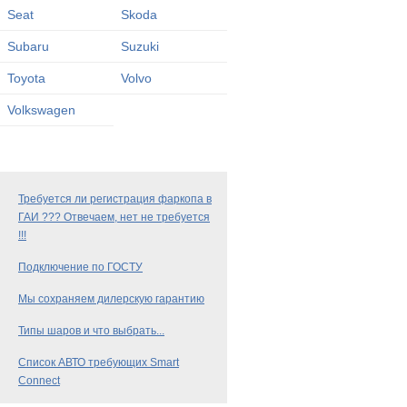
Seat
Skoda
Subaru
Suzuki
Toyota
Volvo
Volkswagen
Требуется ли регистрация фаркопа в
ГАИ ??? Отвечаем, нет не требуется
!!!
Подключение по ГОСТУ
Мы сохраняем дилерскую гарантию
Типы шаров и что выбрать...
Список АВТО требующих Smart
Connect