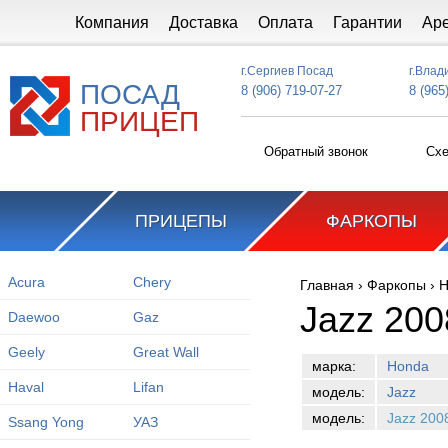
Перейти к основному содержанию
Компания
Доставка
Оплата
Гарантии
Ар
г.Сергиев Посад
г.Влад
ПОСАД
8 (906) 719-07-27
8 (965
ПРИЦЕП
Обратный звонок
Схе
ПРИЦЕПЫ
ФАРКОПЫ
Acura
Chery
Главная
›
Фаркопы
›
H
Вы здесь
Jazz 200
Daewoo
Gaz
Geely
Great Wall
марка:
Honda
Haval
Lifan
модель:
Jazz
модель:
Jazz 200
Ssang Yong
УАЗ