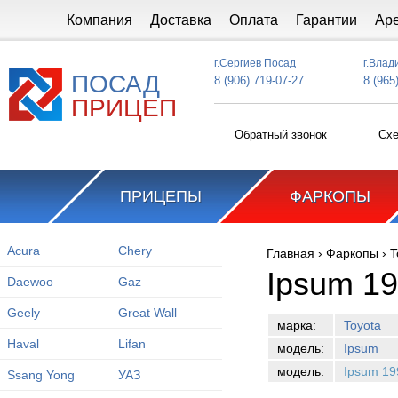
Перейти к основному содержанию
Компания
Доставка
Оплата
Гарантии
Ар
г.Сергиев Посад
г.Влад
ПОСАД
8 (906) 719-07-27
8 (965
ПРИЦЕП
Обратный звонок
Схе
ПРИЦЕПЫ
ФАРКОПЫ
Acura
Chery
Главная
›
Фаркопы
›
T
Вы здесь
Ipsum 1
Daewoo
Gaz
Geely
Great Wall
марка:
Toyota
Haval
Lifan
модель:
Ipsum
модель:
Ipsum 19
Ssang Yong
УАЗ