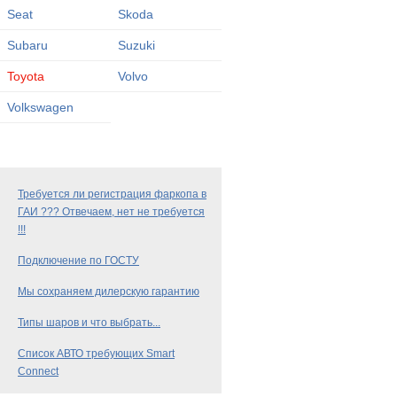
Seat
Skoda
Subaru
Suzuki
Toyota
Volvo
Volkswagen
Требуется ли регистрация фаркопа в
ГАИ ??? Отвечаем, нет не требуется
!!!
Подключение по ГОСТУ
Мы сохраняем дилерскую гарантию
Типы шаров и что выбрать...
Список АВТО требующих Smart
Connect