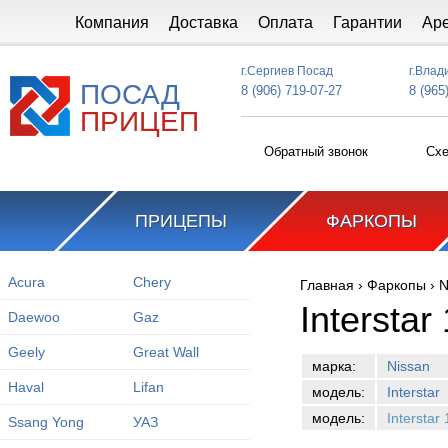
Перейти к основному содержанию
Компания
Доставка
Оплата
Гарантии
Ар
г.Сергиев Посад
г.Влад
ПОСАД
8 (906) 719-07-27
8 (965
ПРИЦЕП
Обратный звонок
Схе
ПРИЦЕПЫ
ФАРКОПЫ
Acura
Chery
Главная
›
Фаркопы
›
N
Вы здесь
Intersta
Daewoo
Gaz
Geely
Great Wall
марка:
Nissan
Haval
Lifan
модель:
Interstar
модель:
Interstar
Ssang Yong
УАЗ