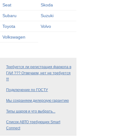
Seat
Skoda
Subaru
Suzuki
Toyota
Volvo
Volkswagen
Требуется ли регистрация фаркопа в
ГАИ ??? Отвечаем, нет не требуется
!!!
Подключение по ГОСТУ
Мы сохраняем дилерскую гарантию
Типы шаров и что выбрать...
Список АВТО требующих Smart
Connect