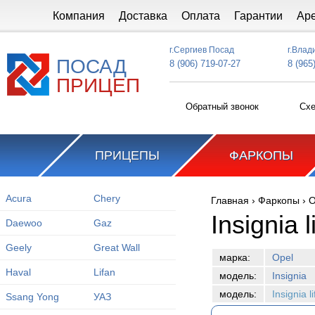
Перейти к основному содержанию
Компания
Доставка
Оплата
Гарантии
Ар
г.Сергиев Посад
г.Влад
ПОСАД
8 (906) 719-07-27
8 (965
ПРИЦЕП
Обратный звонок
Схе
ПРИЦЕПЫ
ФАРКОПЫ
Acura
Chery
Главная
›
Фаркопы
›
O
Вы здесь
Insignia 
Daewoo
Gaz
Geely
Great Wall
марка:
Opel
Haval
Lifan
модель:
Insignia
модель:
Insignia 
Ssang Yong
УАЗ