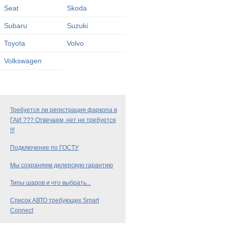
Seat
Skoda
Subaru
Suzuki
Toyota
Volvo
Volkswagen
Требуется ли регистрация фаркопа в
ГАИ ??? Отвечаем, нет не требуется
!!!
Подключение по ГОСТУ
Мы сохраняем дилерскую гарантию
Типы шаров и что выбрать...
Список АВТО требующих Smart
Connect