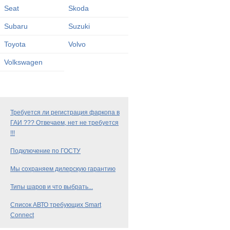
Seat
Skoda
Subaru
Suzuki
Toyota
Volvo
Volkswagen
Требуется ли регистрация фаркопа в
ГАИ ??? Отвечаем, нет не требуется
!!!
Подключение по ГОСТУ
Мы сохраняем дилерскую гарантию
Типы шаров и что выбрать...
Список АВТО требующих Smart
Connect