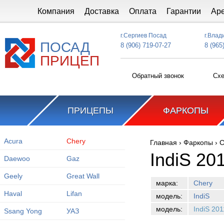
Перейти к основному содержанию
Компания
Доставка
Оплата
Гарантии
Ар
г.Сергиев Посад
г.Влад
ПОСАД
8 (906) 719-07-27
8 (965
ПРИЦЕП
Обратный звонок
Схе
ПРИЦЕПЫ
ФАРКОПЫ
Acura
Chery
Главная
›
Фаркопы
›
C
Вы здесь
IndiS 20
Daewoo
Gaz
Geely
Great Wall
марка:
Chery
Haval
Lifan
модель:
IndiS
модель:
IndiS 20
Ssang Yong
УАЗ