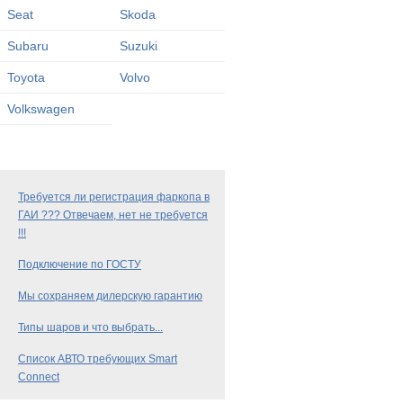
Seat
Skoda
Subaru
Suzuki
Toyota
Volvo
Volkswagen
Требуется ли регистрация фаркопа в
ГАИ ??? Отвечаем, нет не требуется
!!!
Подключение по ГОСТУ
Мы сохраняем дилерскую гарантию
Типы шаров и что выбрать...
Список АВТО требующих Smart
Connect