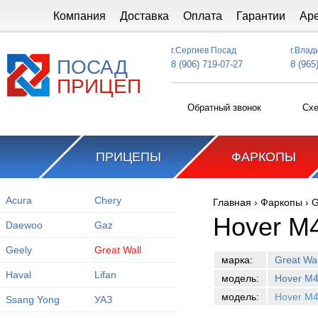
Перейти к основному содержанию
Компания
Доставка
Оплата
Гарантии
Ар
г.Сергиев Посад
г.Влад
ПОСАД
8 (906) 719-07-27
8 (965
ПРИЦЕП
Обратный звонок
Схе
ПРИЦЕПЫ
ФАРКОПЫ
Acura
Chery
Главная
›
Фаркопы
›
G
Вы здесь
Hover M
Daewoo
Gaz
Geely
Great Wall
марка:
Great Wal
Haval
Lifan
модель:
Hover M
модель:
Hover M4
Ssang Yong
УАЗ