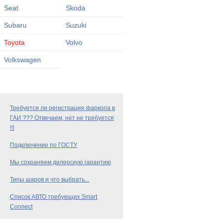
Seat
Skoda
Subaru
Suzuki
Toyota
Volvo
Volkswagen
Требуется ли регистрация фаркопа в
ГАИ ??? Отвечаем, нет не требуется
!!!
Подключение по ГОСТУ
Мы сохраняем дилерскую гарантию
Типы шаров и что выбрать...
Список АВТО требующих Smart
Connect