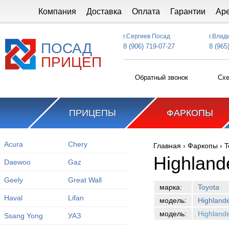
Перейти к основному содержанию
Компания
Доставка
Оплата
Гарантии
Ар
г.Сергиев Посад
г.Влад
ПОСАД
8 (906) 719-07-27
8 (965
ПРИЦЕП
Обратный звонок
Схе
ПРИЦЕПЫ
ФАРКОПЫ
Acura
Chery
Главная
›
Фаркопы
›
T
Вы здесь
Highland
Daewoo
Gaz
Geely
Great Wall
марка:
Toyota
Haval
Lifan
модель:
Highland
модель:
Highland
Ssang Yong
УАЗ