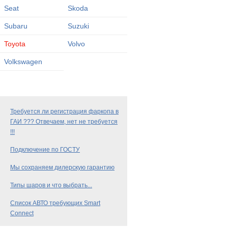
Seat
Skoda
Subaru
Suzuki
Toyota
Volvo
Volkswagen
Требуется ли регистрация фаркопа в
ГАИ ??? Отвечаем, нет не требуется
!!!
Подключение по ГОСТУ
Мы сохраняем дилерскую гарантию
Типы шаров и что выбрать...
Список АВТО требующих Smart
Connect