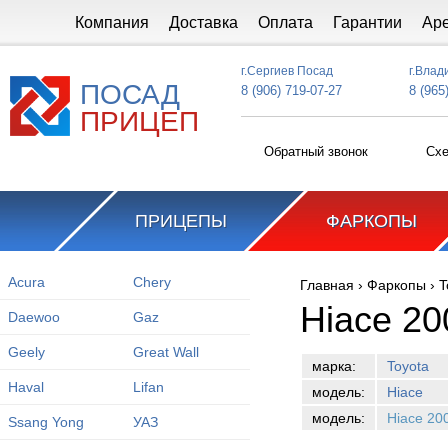
Перейти к основному содержанию
Компания
Доставка
Оплата
Гарантии
Ар
г.Сергиев Посад
г.Влад
ПОСАД
8 (906) 719-07-27
8 (965
ПРИЦЕП
Обратный звонок
Схе
ПРИЦЕПЫ
ФАРКОПЫ
Acura
Chery
Главная
›
Фаркопы
›
T
Вы здесь
Hiace 20
Daewoo
Gaz
Geely
Great Wall
марка:
Toyota
Haval
Lifan
модель:
Hiace
модель:
Hiace 20
Ssang Yong
УАЗ