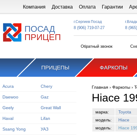
Перейти к основному содержанию
Компания
Доставка
Оплата
Гарантии
Ар
г.Сергиев Посад
г.Влад
ПОСАД
8 (906) 719-07-27
8 (965
ПРИЦЕП
Обратный звонок
Схе
ПРИЦЕПЫ
ФАРКОПЫ
Acura
Chery
Главная
›
Фаркопы
›
T
Вы здесь
Hiace 19
Daewoo
Gaz
Geely
Great Wall
марка:
Toyota
Haval
Lifan
модель:
Hiace
модель:
Hiace 19
Ssang Yong
УАЗ