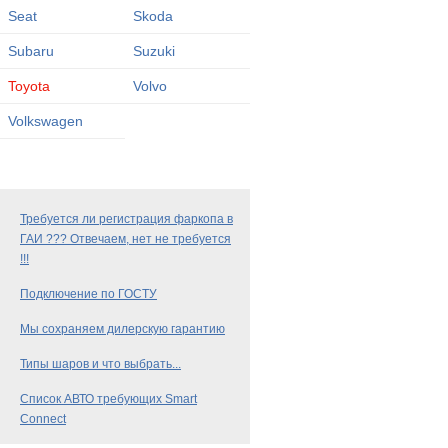
Seat
Skoda
Subaru
Suzuki
Toyota
Volvo
Volkswagen
Требуется ли регистрация фаркопа в
ГАИ ??? Отвечаем, нет не требуется
!!!
Подключение по ГОСТУ
Мы сохраняем дилерскую гарантию
Типы шаров и что выбрать...
Список АВТО требующих Smart
Connect