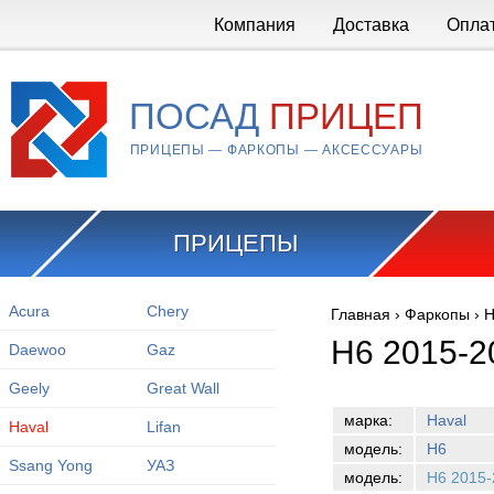
Перейти к основному содержанию
Компания
Доставка
Опла
ПОСАД
ПРИЦЕП
ПРИЦЕПЫ — ФАРКОПЫ — АКСЕССУАРЫ
ПРИЦЕПЫ
Acura
Chery
Главная
›
Фаркопы
›
H
Вы здесь
H6 2015-2
Daewoo
Gaz
Geely
Great Wall
марка:
Haval
Haval
Lifan
модель:
H6
Ssang Yong
УАЗ
модель:
H6 2015-