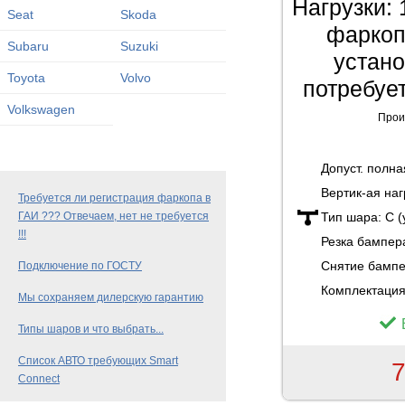
Нагрузки: 
Seat
Skoda
фаркопа
Subaru
Suzuki
устан
Toyota
Volvo
потребуе
Volkswagen
Прои
Допуст. полн
Вертик-ая наг
Требуется ли регистрация фаркопа в
ГАИ ??? Отвечаем, нет не требуется
Тип шара:
C 
!!!
Резка бампер
Снятие бамп
Подключение по ГОСТУ
Комплектация
Мы сохраняем дилерскую гарантию
Типы шаров и что выбрать...
Список АВТО требующих Smart
7
Connect