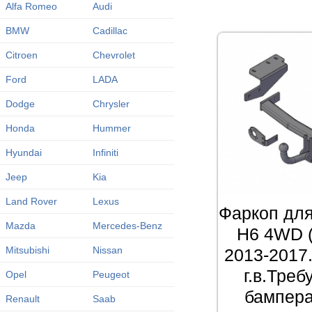
Alfa Romeo
Audi
BMW
Cadillac
Citroen
Chevrolet
Ford
LADA
Dodge
Chrysler
Honda
Hummer
Hyundai
Infiniti
Jeep
Kia
Land Rover
Lexus
Фаркоп для
Mazda
Mercedes-Benz
H6 4WD 
Mitsubishi
Nissan
2013-2017.
г.в.Треб
Opel
Peugeot
бампера
Renault
Saab