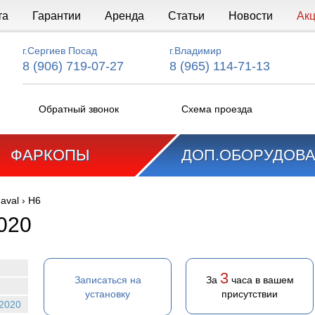
та
Гарантии
Аренда
Статьи
Новости
Ак
г.Сергиев Посад
г.Владимир
8 (906) 719-07-27
8 (965) 114-71-13
Обратный звонок
Схема проезда
ФАРКОПЫ
ДОП.ОБОРУДОВ
aval
›
H6
020
3
Записаться на
За
часа в вашем
установку
присутствии
2020