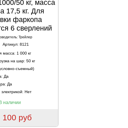
1000/50 кг, масса
 17,5 кг. Для
овки фаркопа
тся 6 сверлений
зводитель:
Трейлер
Артикул:
8121
ая масса:
1 000 кг
рузка на шар:
50 кг
(условно-съемный)
а:
Да
ера:
Да
 электрикой:
Нет
В наличии
 100 руб