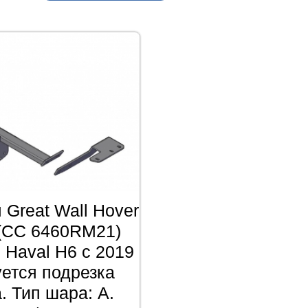
 Great Wall Hover
(СС 6460RМ21)
 Haval H6 с 2019
уется подрезка
. Тип шара: A.