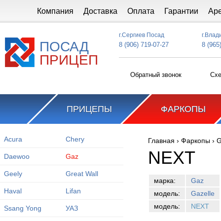
Перейти к основному содержанию
Компания
Доставка
Оплата
Гарантии
Ар
г.Сергиев Посад
г.Влад
ПОСАД
8 (906) 719-07-27
8 (965
ПРИЦЕП
Обратный звонок
Схе
ПРИЦЕПЫ
ФАРКОПЫ
Acura
Chery
Главная
›
Фаркопы
›
G
Вы здесь
NEXT
Daewoo
Gaz
Geely
Great Wall
марка:
Gaz
Haval
Lifan
модель:
Gazelle
модель:
NEXT
Ssang Yong
УАЗ