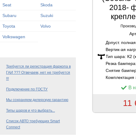
Seat
Skoda
2018- 
крепле
Subaru
Suzuki
Toyota
Volvo
Произво
Ар
Volkswagen
Допуст. полна
Вертик-ая нагр
Тип шара:
К2 (
Резка бампера
Требуется ли регистрация фаркопа в
Снятие бампе
ГАИ ??? Отвечаем, нет не требуется
Комплектация 
!!!
В 
Подключение по ГОСТУ
Мы сохраняем дилерскую гарантию
11 
Типы шаров и что выбрать...
Список АВТО требующих Smart
Connect