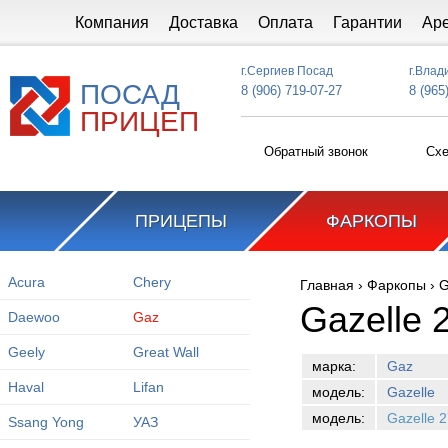
Перейти к основному содержанию
Компания
Доставка
Оплата
Гарантии
Ар
г.Сергиев Посад
г.Влад
ПОСАД
8 (906) 719-07-27
8 (965
ПРИЦЕП
Обратный звонок
Схе
ПРИЦЕПЫ
ФАРКОПЫ
Acura
Chery
Главная
›
Фаркопы
›
G
Вы здесь
Gazelle 
Daewoo
Gaz
Geely
Great Wall
марка:
Gaz
Haval
Lifan
модель:
Gazelle
модель:
Gazelle 
Ssang Yong
УАЗ