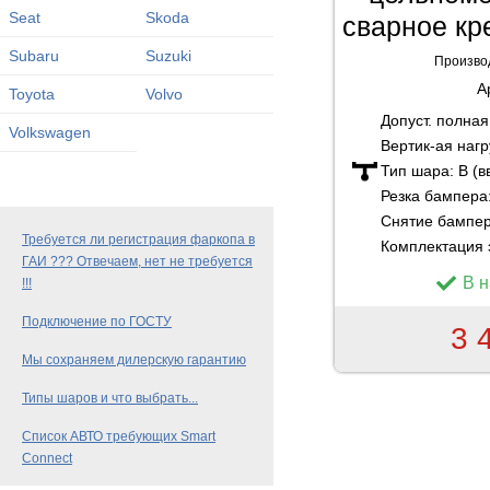
Seat
Skoda
сварное кр
Subaru
Suzuki
Произво
А
Toyota
Volvo
Допуст. полна
Volkswagen
Вертик-ая нагр
Тип шара:
B (в
Резка бампера
Снятие бампе
Требуется ли регистрация фаркопа в
Комплектация 
ГАИ ??? Отвечаем, нет не требуется
В 
!!!
Подключение по ГОСТУ
3 
Мы сохраняем дилерскую гарантию
Типы шаров и что выбрать...
Список АВТО требующих Smart
Connect