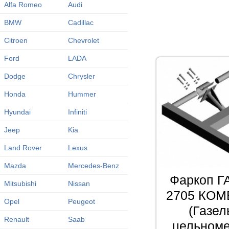
Alfa Romeo
Audi
BMW
Cadillac
Citroen
Chevrolet
Ford
LADA
Dodge
Chrysler
Honda
Hummer
Hyundai
Infiniti
Jeep
Kia
Land Rover
Lexus
Mazda
Mercedes-Benz
Фаркоп Г
Mitsubishi
Nissan
2705 КОМБ
Opel
Peugeot
(Газел
Renault
Saab
цельноме