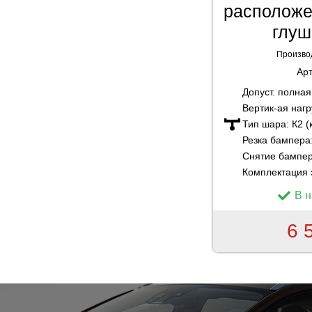
расположе
глуш
Произво
Ар
Допуст. полна
Вертик-ая нагр
Тип шара:
К2 (
Резка бампера
Снятие бампе
Комплектация 
В 
6 