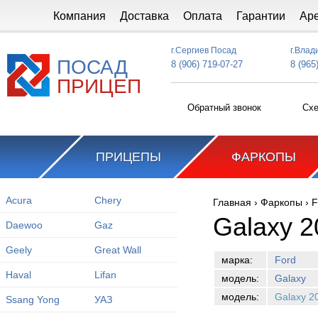
Перейти к основному содержанию
Компания
Доставка
Оплата
Гарантии
Ар
г.Сергиев Посад
г.Влад
ПОСАД
8 (906) 719-07-27
8 (965
ПРИЦЕП
Обратный звонок
Схе
ПРИЦЕПЫ
ФАРКОПЫ
Acura
Chery
Главная
›
Фаркопы
›
F
Вы здесь
Galaxy 2
Daewoo
Gaz
Geely
Great Wall
марка:
Ford
Haval
Lifan
модель:
Galaxy
модель:
Galaxy 2
Ssang Yong
УАЗ