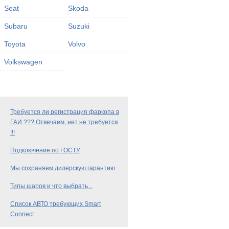
Seat
Skoda
Subaru
Suzuki
Toyota
Volvo
Volkswagen
Требуется ли регистрация фаркопа в
ГАИ ??? Отвечаем, нет не требуется
!!!
Подключение по ГОСТУ
Мы сохраняем дилерскую гарантию
Типы шаров и что выбрать...
Список АВТО требующих Smart
Connect