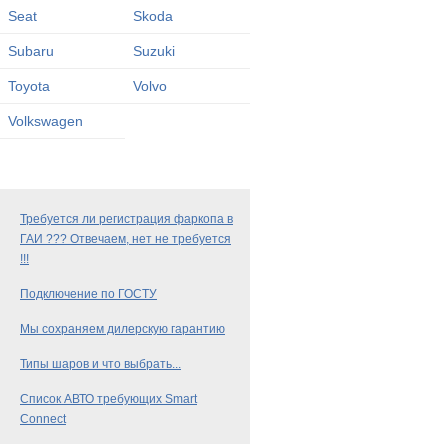
Seat
Skoda
Subaru
Suzuki
Toyota
Volvo
Volkswagen
Требуется ли регистрация фаркопа в
ГАИ ??? Отвечаем, нет не требуется
!!!
Подключение по ГОСТУ
Мы сохраняем дилерскую гарантию
Типы шаров и что выбрать...
Список АВТО требующих Smart
Connect