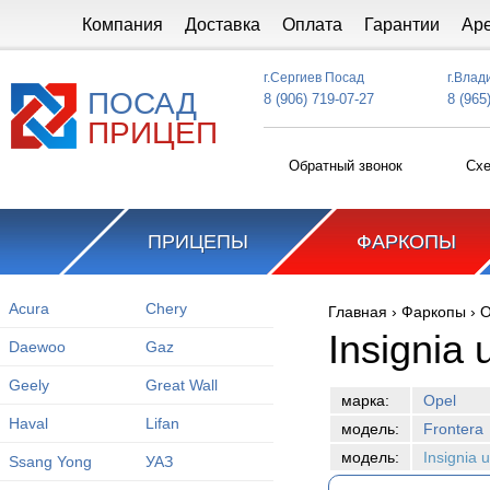
Перейти к основному содержанию
Компания
Доставка
Оплата
Гарантии
Ар
г.Сергиев Посад
г.Влад
ПОСАД
8 (906) 719-07-27
8 (965
ПРИЦЕП
Обратный звонок
Схе
ПРИЦЕПЫ
ФАРКОПЫ
Acura
Chery
Главная
›
Фаркопы
›
O
Вы здесь
Insignia 
Daewoo
Gaz
Geely
Great Wall
марка:
Opel
Haval
Lifan
модель:
Frontera
модель:
Insignia 
Ssang Yong
УАЗ