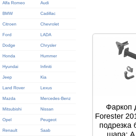
Alfa Romeo
Audi
BMW
Cadillac
Citroen
Chevrolet
Ford
LADA
Dodge
Chrysler
Honda
Hummer
Hyundai
Infiniti
Jeep
Kia
Land Rover
Lexus
Mazda
Mercedes-Benz
Фаркоп 
Mitsubishi
Nissan
Forester 20
Opel
Peugeot
подрезка 
Renault
Saab
шара: A