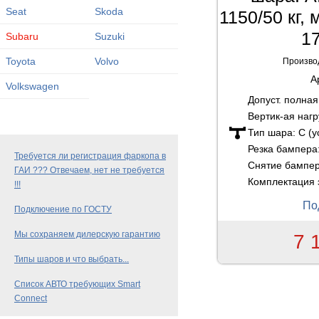
Seat
Skoda
1150/50 кг,
17
Subaru
Suzuki
Toyota
Volvo
Произво
А
Volkswagen
Допуст. полна
Вертик-ая нагр
Тип шара:
C (
Резка бампера
Требуется ли регистрация фаркопа в
Снятие бампе
ГАИ ??? Отвечаем, нет не требуется
Комплектация 
!!!
По
Подключение по ГОСТУ
Мы сохраняем дилерскую гарантию
7 
Типы шаров и что выбрать...
Список АВТО требующих Smart
Connect