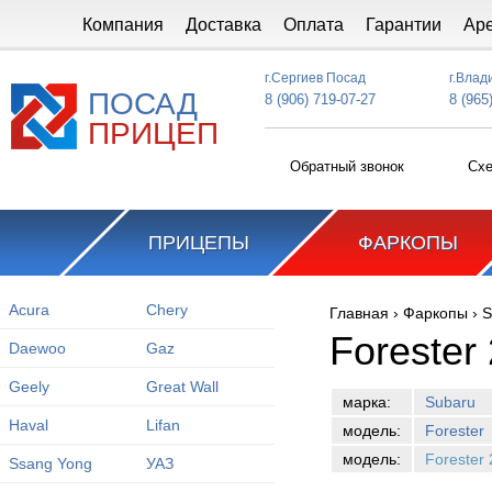
Перейти к основному содержанию
Компания
Доставка
Оплата
Гарантии
Ар
г.Сергиев Посад
г.Влад
ПОСАД
8 (906) 719-07-27
8 (965
ПРИЦЕП
Обратный звонок
Схе
ПРИЦЕПЫ
ФАРКОПЫ
Acura
Chery
Главная
›
Фаркопы
›
S
Вы здесь
Forester
Daewoo
Gaz
Geely
Great Wall
марка:
Subaru
Haval
Lifan
модель:
Forester
модель:
Forester
Ssang Yong
УАЗ