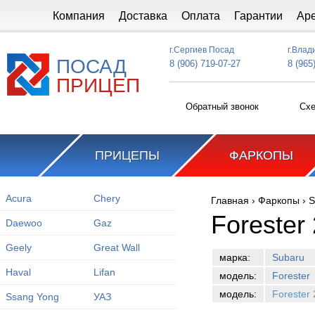
Перейти к основному содержанию
Компания
Доставка
Оплата
Гарантии
Ар
г.Сергиев Посад
г.Влад
ПОСАД
8 (906) 719-07-27
8 (965
ПРИЦЕП
Обратный звонок
Схе
ПРИЦЕПЫ
ФАРКОПЫ
Acura
Chery
Главная
›
Фаркопы
›
S
Вы здесь
Forester
Daewoo
Gaz
Geely
Great Wall
марка:
Subaru
Haval
Lifan
модель:
Forester
модель:
Forester
Ssang Yong
УАЗ