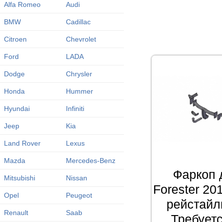
Alfa Romeo
Audi
BMW
Cadillac
Citroen
Chevrolet
Ford
LADA
Dodge
Chrysler
Honda
Hummer
Hyundai
Infiniti
Jeep
Kia
Land Rover
Lexus
Mazda
Mercedes-Benz
Фаркоп 
Mitsubishi
Nissan
Forester 20
Opel
Peugeot
рейстайли
Renault
Saab
Требует