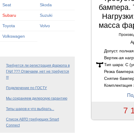
Seat
Skoda
бампера. 
Нагрузки:
Subaru
Suzuki
масса фар
Toyota
Volvo
Произво
Volkswagen
А
Допуст. полна
Вертик-ая нагр
Тип шара:
C (
Требуется ли регистрация фаркопа в
Резка бампера
ГАИ ??? Отвечаем, нет не требуется
!!!
Снятие бампе
Комплектация 
Подключение по ГОСТУ
По
Мы сохраняем дилерскую гарантию
7 
Типы шаров и что выбрать...
Список АВТО требующих Smart
Connect