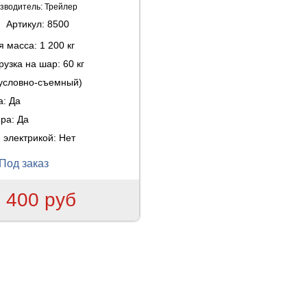
зводитель:
Трейлер
Артикул:
8500
ая масса:
1 200 кг
рузка на шар:
60 кг
(условно-съемный)
а:
Да
ера:
Да
 электрикой:
Нет
Под заказ
 400 руб