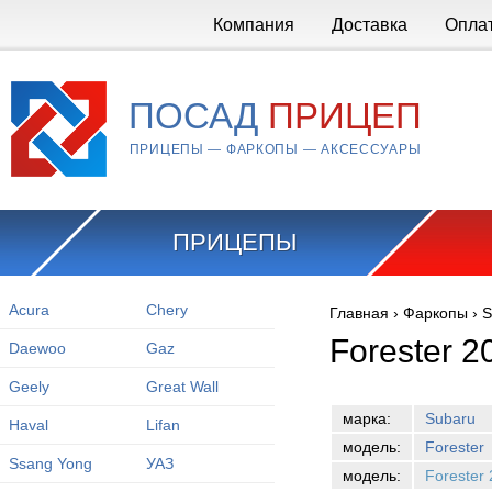
Перейти к основному содержанию
Компания
Доставка
Опла
ПОСАД
ПРИЦЕП
ПРИЦЕПЫ — ФАРКОПЫ — АКСЕССУАРЫ
ПРИЦЕПЫ
Acura
Chery
Главная
›
Фаркопы
›
S
Вы здесь
Forester 2
Daewoo
Gaz
Geely
Great Wall
марка:
Subaru
Haval
Lifan
модель:
Forester
Ssang Yong
УАЗ
модель:
Forester