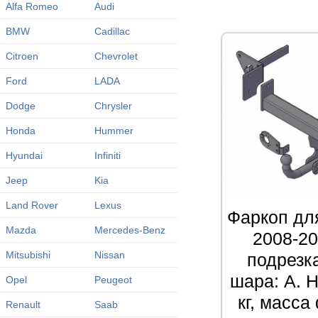
Alfa Romeo
Audi
BMW
Cadillac
Citroen
Chevrolet
Ford
LADA
Dodge
Chrysler
Honda
Hummer
Hyundai
Infiniti
Jeep
Kia
Land Rover
Lexus
Фаркоп для
Mazda
Mercedes-Benz
2008-20
Mitsubishi
Nissan
подрезк
шара: A. Н
Opel
Peugeot
кг, масса
Renault
Saab