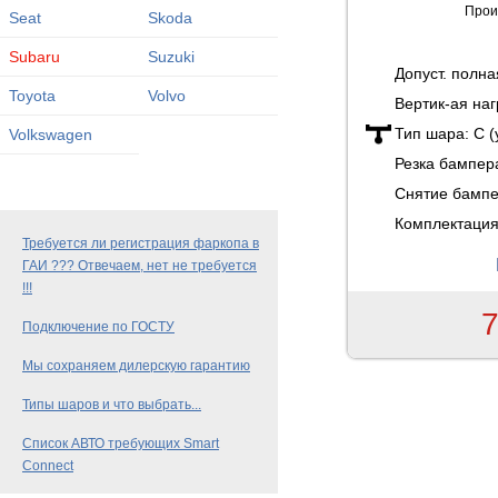
Прои
Seat
Skoda
Subaru
Suzuki
Допуст. полн
Toyota
Volvo
Вертик-ая наг
Тип шара:
C 
Volkswagen
Резка бампер
Снятие бамп
Комплектация
Требуется ли регистрация фаркопа в
ГАИ ??? Отвечаем, нет не требуется
!!!
7
Подключение по ГОСТУ
Мы сохраняем дилерскую гарантию
Типы шаров и что выбрать...
Список АВТО требующих Smart
Connect