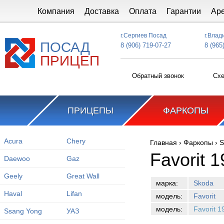
Перейти к основному содержанию
Компания
Доставка
Оплата
Гарантии
Ар
г.Сергиев Посад
г.Влад
ПОСАД
8 (906) 719-07-27
8 (965
ПРИЦЕП
Обратный звонок
Схе
ПРИЦЕПЫ
ФАРКОПЫ
Acura
Chery
Главная
›
Фаркопы
›
S
Вы здесь
Favorit 
Daewoo
Gaz
Geely
Great Wall
марка:
Skoda
Haval
Lifan
модель:
Favorit
модель:
Favorit 
Ssang Yong
УАЗ