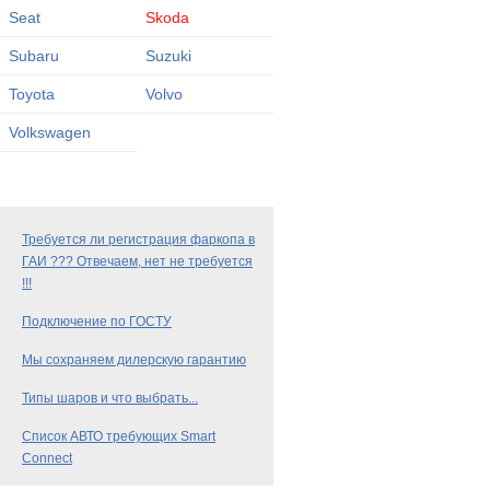
Seat
Skoda
Subaru
Suzuki
Toyota
Volvo
Volkswagen
Требуется ли регистрация фаркопа в
ГАИ ??? Отвечаем, нет не требуется
!!!
Подключение по ГОСТУ
Мы сохраняем дилерскую гарантию
Типы шаров и что выбрать...
Список АВТО требующих Smart
Connect