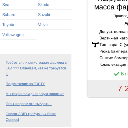
Seat
Skoda
масса фар
Subaru
Suzuki
Произво
А
Toyota
Volvo
Допуст. полна
Volkswagen
Вертик-ая нагр
Тип шара:
C (
Резка бампера
Снятие бампе
Требуется ли регистрация фаркопа в
Комплектация 
ГАИ ??? Отвечаем, нет не требуется
В 
!!!
Подключение по ГОСТУ
7 
Мы сохраняем дилерскую гарантию
Типы шаров и что выбрать...
Список АВТО требующих Smart
Connect