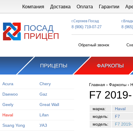
Перейти к основному содержанию
Компания
Доставка
Оплата
Гарантии
Ар
г.Сергиев Посад
г.Влад
ПОСАД
8 (906) 719-07-27
8 (965
ПРИЦЕП
Обратный звонок
Схе
ПРИЦЕПЫ
ФАРКОПЫ
Acura
Chery
Главная
›
Фаркопы
›
H
Вы здесь
F7 2019-
Daewoo
Gaz
Geely
Great Wall
марка:
Haval
Haval
Lifan
модель:
F7
модель:
F7 2019-
Ssang Yong
УАЗ