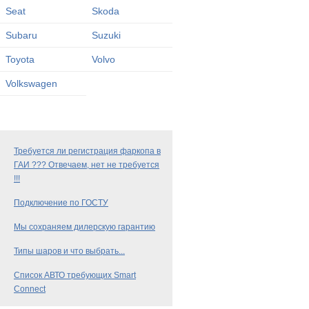
Seat
Skoda
Subaru
Suzuki
Toyota
Volvo
Volkswagen
Требуется ли регистрация фаркопа в
ГАИ ??? Отвечаем, нет не требуется
!!!
Подключение по ГОСТУ
Мы сохраняем дилерскую гарантию
Типы шаров и что выбрать...
Список АВТО требующих Smart
Connect