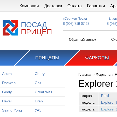
Перейти к основному содержанию
Компания
Доставка
Оплата
Гарантии
Ар
г.Сергиев Посад
г.Влад
ПОСАД
8 (906) 719-07-27
8 (965
ПРИЦЕП
Обратный звонок
Схе
ПРИЦЕПЫ
ФАРКОПЫ
Acura
Chery
Главная
›
Фаркопы
›
F
Вы здесь
Explorer
Daewoo
Gaz
Geely
Great Wall
марка:
Ford
Haval
Lifan
модель:
Explorer 
модель:
Explorer
Ssang Yong
УАЗ