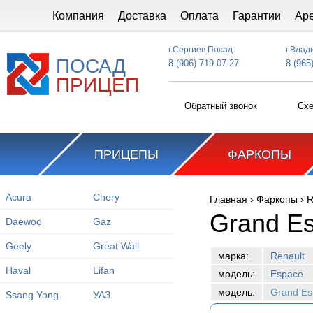
Перейти к основному содержанию
Компания
Доставка
Оплата
Гарантии
Ар
г.Сергиев Посад
г.Влад
ПОСАД
8 (906) 719-07-27
8 (965
ПРИЦЕП
Обратный звонок
Схе
ПРИЦЕПЫ
ФАРКОПЫ
Acura
Chery
Главная
›
Фаркопы
›
R
Вы здесь
Grand Es
Daewoo
Gaz
Geely
Great Wall
марка:
Renault
Haval
Lifan
модель:
Espace
модель:
Grand Es
Ssang Yong
УАЗ