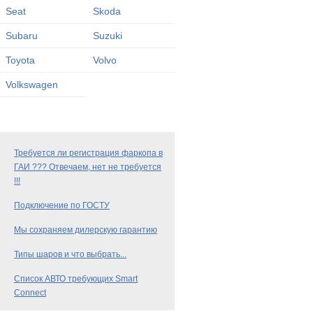
Seat
Skoda
Subaru
Suzuki
Toyota
Volvo
Volkswagen
Требуется ли регистрация фаркопа в
ГАИ ??? Отвечаем, нет не требуется
!!!
Подключение по ГОСТУ
Мы сохраняем дилерскую гарантию
Типы шаров и что выбрать...
Список АВТО требующих Smart
Connect